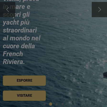
in mare e
vo
scopri gli
yacht più
straordinari
al mondo nel
cuore della
French
Riviera.
ESPORRE
VISITARE