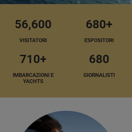
56,600
680+
VISITATORI
ESPOSITORI
710+
680
IMBARCAZIONI E
GIORNALISTI
YACHTS