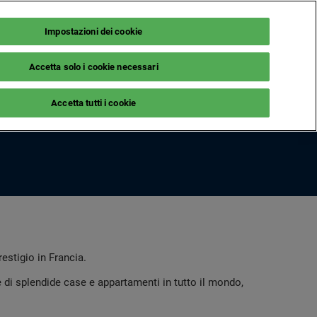
Impostazioni dei cookie
It
NEWSLETTER
BIGLIETTERIA
Accetta solo i cookie necessari
ILI
LE MAG
Accetta tutti i cookie
isita
Notizie dagli espositori
Guida nautica
ornitori
restigio in Francia.
e di splendide case e appartamenti in tutto il mondo,