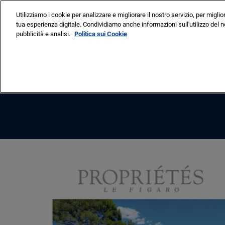
Vai
Utilizziamo i cookie per analizzare e migliorare il nostro servizio, per miglio
al
tua esperienza digitale. Condividiamo anche informazioni sull'utilizzo del no
8-13 Settembre 2026
contenuto
pubblicità e analisi.
Politica sui Cookie
Cannes – Vieux Port & Po
VISITARE
ESP
Perché partecip
Elenco degli esp
Elenco embarca
Elenco prodotto 