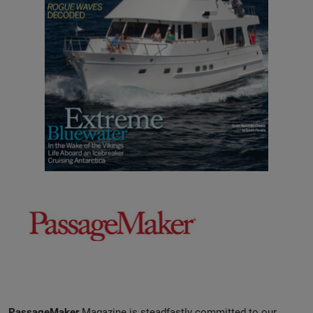
PassageMaker
Magazine is steadfastly committed to our