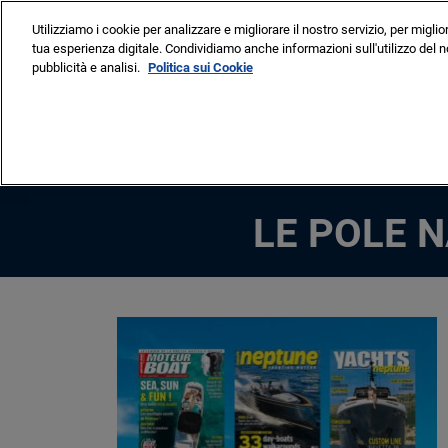
Vai
Utilizziamo i cookie per analizzare e migliorare il nostro servizio, per miglio
al
tua esperienza digitale. Condividiamo anche informazioni sull'utilizzo del no
8-13 Settembre 2026
contenuto
pubblicità e analisi.
Politica sui Cookie
Cannes – Vieux Port & Po
VISITARE
ESP
Perché partecip
Elenco degli esp
LE POLE N
Elenco embarca
Elenco prodotto 