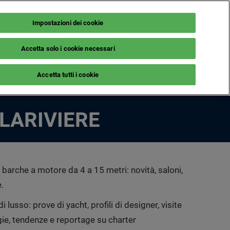
Impostazioni dei cookie
It
NEWSLETTER
BIGLIETTERIA
Accetta solo i cookie necessari
ILI
LE MAG
Accetta tutti i cookie
isita
Notizie dagli espositori
Guida nautica
 LARIVIERE
ornitori
 barche a motore da 4 a 15 metri: novità, saloni,
.
i lusso: prove di yacht, profili di designer, visite
gie, tendenze e reportage su charter