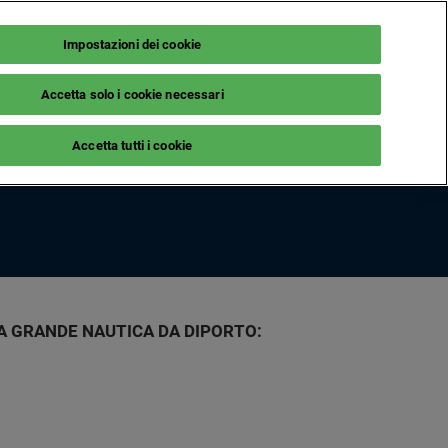
Impostazioni dei cookie
It
NEWSLETTER
BIGLIETTERIA
Accetta solo i cookie necessari
ILI
LE MAG
Accetta tutti i cookie
isita
Notizie dagli espositori
Guida nautica
ornitori
LA GRANDE NAUTICA DA DIPORTO: