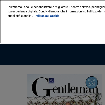
Vai
Utilizziamo i cookie per analizzare e migliorare il nostro servizio, per miglio
al
tua esperienza digitale. Condividiamo anche informazioni sull'utilizzo del no
8-13 Settembre 2026
contenuto
pubblicità e analisi.
Politica sui Cookie
Cannes – Vieux Port & Po
VISITARE
ESP
Perché partecip
Elenco degli esp
Elenco embarca
Elenco prodotto 