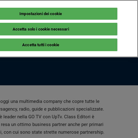
Impostazioni dei cookie
It
NEWSLETTER
BIGLIETTERIA
Accetta solo i cookie necessari
ILI
LE MAG
Accetta tutti i cookie
isita
Notizie dagli espositori
Guida nautica
ornitori
è oggi una multimedia company che copre tutte le
ewsagency, radio, guide e pubblicazioni specializzate.
è leader nella GO TV con UpTv. Class Editori è
ha resa un ottimo business partner anche per primari
esi, con cui sono state strette numerose partnership.