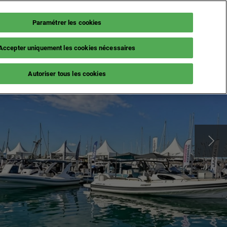
Paramétrer les cookies
Fr
NEWSLETTER
BILLETTERIE
Accepter uniquement les cookies nécessaires
ES
LE MAG
Autoriser tous les cookies
e visite
Actus Exposants
rs
Guide Nautique
ments
s Frauduleux