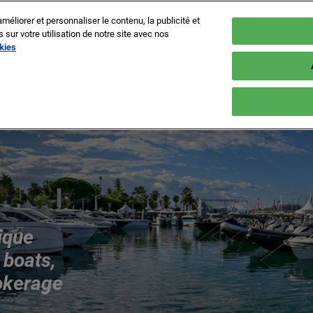
méliorer et personnaliser le contenu, la publicité et
ur votre utilisation de notre site avec nos
okies
rt Canto
Fr
En
LORER
PARTENAIRES
EXPOSER
INFOS PRATIQU
It
Les nouveautés
Devenez partenaire
Pourquoi exposer
Préparer votr
ants
e Vieux Port
Nos partenaires
Espace exposant
FAQ Visiteu
ux
Port Canto
Nos partenaires media
Nos Engage
ts &
Innovation Route
Fournisseur
ique
 boats,
rokerage