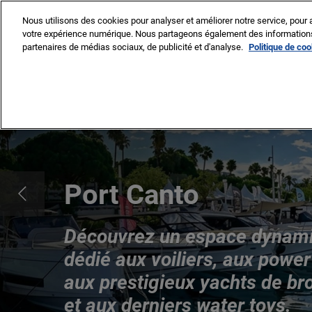
Accéder
Nous utilisons des cookies pour analyser et améliorer notre service, pour a
au
votre expérience numérique. Nous partageons également des informations s
8 -13 sept. 2026
contenu
partenaires de médias sociaux, de publicité et d'analyse.
Politique de co
Cannes – Vieux Port & Po
VISITER
EXP
Pourquoi visiter
Liste des expos
L
Liste des batea
Port Canto
Liste des produi
services
Découvrez un espace dynam
dédié aux voiliers, aux power
aux prestigieux yachts de b
et aux derniers water toys.