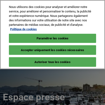
Accéder
N
Nous utilisons des cookies pour analyser et améliorer notre
au
d
service, pour améliorer et personnaliser le contenu, la publicité
contenu
p
et votre expérience numérique. Nous partageons également
8 -13 sept. 2026
NEWSLETTER
BILLETTERIE
des informations sur votre utilisation de notre site avec nos
o
Cannes – Vieux Port & Port Canto
partenaires de médias sociaux, de publicité et d'analyse.
Politique de cookies
Paramétrer les cookies
Accepter uniquement les cookies nécessaires
Autoriser tous les cookies
Espace presse