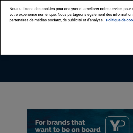
Accéder
Nous utilisons des cookies pour analyser et améliorer notre service, pour a
au
votre expérience numérique. Nous partageons également des informations s
8 -13 sept. 2026
contenu
partenaires de médias sociaux, de publicité et d'analyse.
Politique de co
Cannes – Vieux Port & Po
VISITER
EXP
Pourquoi visiter
Liste des expos
L
Liste des batea
Liste des produi
services