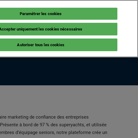
Paramétrer les cookies
Fr
NEWSLETTER
BILLETTERIE
Accepter uniquement les cookies nécessaires
ES
LE MAG
Autoriser tous les cookies
e visite
Actus Exposants
rs
Guide Nautique
ments
s Frauduleux
aire marketing de confiance des entreprises
Présente à bord de 97 % des superyachts, et utilisée
membres d’équipage seniors, notre plateforme crée un