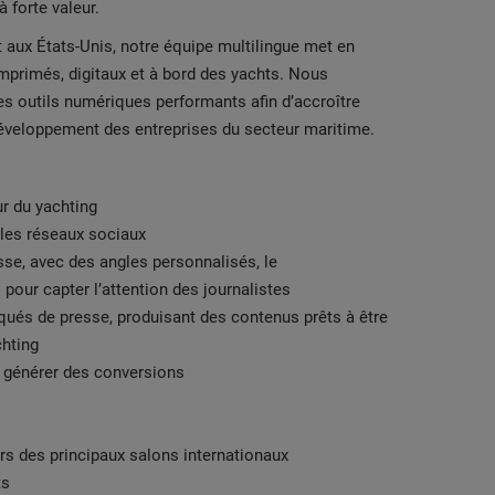
à forte valeur.
 aux États-Unis, notre équipe multilingue met en
primés, digitaux et à bord des yachts. Nous
 outils numériques performants afin d’accroître
développement des entreprises du secteur maritime.
r du yachting
t les réseaux sociaux
se, avec des angles personnalisés, le
our capter l’attention des journalistes
ués de presse, produisant des contenus prêts à être
chting
r générer des conversions
ors des principaux salons internationaux
ts