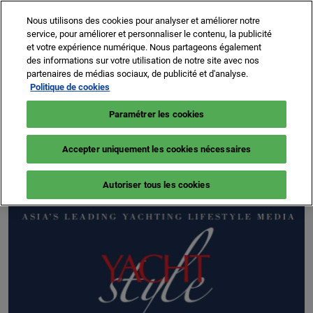
Accéder
N
Nous utilisons des cookies pour analyser et améliorer notre
au
d
service, pour améliorer et personnaliser le contenu, la publicité
contenu
p
et votre expérience numérique. Nous partageons également
8 -13 sept. 2026
NEWSLETTER
BILLETTERIE
des informations sur votre utilisation de notre site avec nos
o
Cannes – Vieux Port & Port Canto
partenaires de médias sociaux, de publicité et d'analyse.
Politique de cookies
Paramétrer les cookies
YACHT STYLE
Accepter uniquement les cookies nécessaires
Autoriser tous les cookies