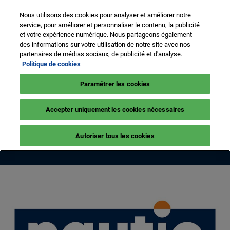
Accéder
N
Nous utilisons des cookies pour analyser et améliorer notre
au
d
service, pour améliorer et personnaliser le contenu, la publicité
contenu
p
et votre expérience numérique. Nous partageons également
8 -13 sept. 2026
NEWSLETTER
BILLETTERIE
des informations sur votre utilisation de notre site avec nos
o
Cannes – Vieux Port & Port Canto
partenaires de médias sociaux, de publicité et d'analyse.
Politique de cookies
Paramétrer les cookies
NAUTIC
Accepter uniquement les cookies nécessaires
TELEVISION
Autoriser tous les cookies