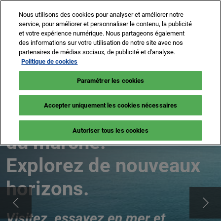
Accéder
N
Nous utilisons des cookies pour analyser et améliorer notre
au
d
service, pour améliorer et personnaliser le contenu, la publicité
contenu
p
et votre expérience numérique. Nous partageons également
8 -13 sept. 2026
NEWSLETTER
BILLETTERIE
des informations sur votre utilisation de notre site avec nos
o
Cannes – Vieux Port & Port Canto
partenaires de médias sociaux, de publicité et d'analyse.
Politique de cookies
Paramétrer les cookies
Montez à bord.
Accepter uniquement les cookies nécessaires
Rencontrez les acteurs
Autoriser tous les cookies
du marché.
Explorez de nouveaux
horizons.
Visitez, essayez en mer et